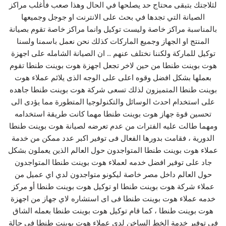
لثلاجتك بتبقى محتاج حد يصلحها في الحال وهذا صعب فأغلب مراكز
الصيانة التي تجدها في بحث على الانترنت او جوجل وجميعها
بالمناسبة مراكز خاصة وليست توكيل وانما مراكز خاصة تقوم بصيانة
المنتج او الجهاز وجميع الماركات كذلك نحن نعمل باسمنا ولسنا
توكيل للماركة ولكننا نختلف عنهم .. ان الصيانة الشامله على اجهزة
هوت بوينت طنطا من حين لاخر تجعل اجهزة هوت بوينت طنطا تقوم
بعملها بشكل افضل وقوه اعلى على الوجه الذى يلائم عملاء هوت
بوينت طنطا المتميزون لذلك تسعى شركة هوت بوينت طنطا جاهده
على استخدام احدث الوسائل والتكنولوجيا المتطورة مما يؤدى الى
تحسين قوة جهاز هوت بوينت طنطا مهما كانت طريقة استخدامه
ومهما طالت عليه الفترات من عدم تعرضه لصيانة هوت بوينت طنطا
الدورية ، فقامت بدورها الفعال فى توفير اكبر عدد ممكن من خدمة
عملاء هوت بوينت طنطا المتواجدون حول العالم الذين يعملون بشكل
جاد على توفير افضل خدمه لعملاء هوت بوينت طنطا المتواجدون
حول العالم داخل مصر خاصة ليكونو متواجدون لدي اي عميل من
عملاء شركة هوت بوينت طنطا او توكيل هوت بوينت طنطا أو مركز
خدمه عملاء هوت بوينت طنطا فى اى استشاره لاي جهاز من اجهزة
هوت بوينت طنطا ، كما قام توكيل هوت بوينت طنطا بعمله الشاق
فى توفير خدمة الخط الساخن لدى عملاء هوت بوينت طنطا فى حالة