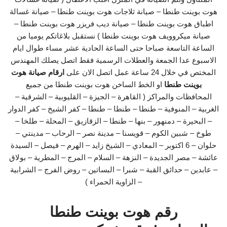
هوت بوينت طنطا – صيانة ثلاجات هوت بوينت طنطا – صيانة غسالة
اطباق هوت بوينت طنطا – صيانة ديب فريزر هوت بوينت طنطا –
صيانة ميكروويف هوت بوينت طنطا ) نستقبل بلاغاتكم يوميا من
الساعة التاسعة صباحا حتى الساعة الحادية عشر مساء طوال ايام
الاسبوع عدا الجمعة والعطلات الرسمية فقط اتصل يصلك المهندس
المختص في خلال 24 ساعة عمل اتصل الان على
ارقام صيانة هوت
بوينت طنطا
او الخط الساخن هوت بوينت طنطا من جميع
المحافظات والمراكز ( القاهرة – الجيزة – القليوبية – الشرقية –
الغربية – المنوفية – طنطا – طنطا – طنطا – كفر الشيخ – كفر الدوار
– البحيرة – دمنهور – بنها – طنطا – الزقازيق – المحلة – طلخا –
طوخ – شبين الكوم – قويسنا – مدينة نصر – الرحاب – مدينتي –
حلوان – 6 اكتوبر – المعادي – الشيخ زايد – الهرم – فيصل – السيدة
عائشة – مصر الجديدة – النزهة – السلام – المرج – المطرية – بولاق
– عابدين – حدائق القبة – شبرا – البساتين – روض الفرج – الشرابية
– الزاوية الحمراء )
رقم هوت بوينت طنطا