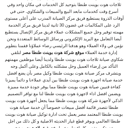
ثلاجات هوت بوينت طنطا بتوحيد كل الخدمات في مكان واحد وفي
أسرع وقت كخدمات مابعد البيع والمبيعات والشكاوي. حتى في
أوقات الذروة يستطيع فريق مركز الصيانة المدرب على أعلى مستوى
الرد على المكالمات في غضون 30 ثانية لدينا فريق مركز الخدمة
مهمته توفير وحل جميع المشكلات عملاء فريق مركز الإتصال يستطيع
أيضا التعامل مع البريد الإلكتروني ورسائل الوسائط المتعددة ونحن
نؤمن في ولاء العملاء وهو هدفنا الرئيسي رضاء عملاؤنا فقمنا بتطوير
إدارة خدمة العملاء
موقع شركة هوت بوينت طنطا مصر
لتلقي
شكاوى صيانة ثلاجات هوت بوينت طنطا ولدينا أيضا موظفين مهمتهم
التأكد من إرضاء العميل وحل مشكلته بالكامل وعلى أكمل وجه
ويتشرف مركز صيانة هوت بوينت طنطا وكيل مصر بأن يضع افضل
خدمة صيانة اجهزة هوت بوينت طنطا بين أيدي عملاءنا و دائماً يميزنا
كفاءة فنيين صيانة هوت بوينت طنطا مما يوفر جودة خدمة مميزة
ويضمن افضل اداء لاجهزة هوت بوينت طنطا لنا مع توافر التصميم
الذكي لأجهزة شركة هوت بوينت طنطا مما يجعل أجهزة هوت بوينت
طنطا تتصدر قائمة أفضل مبيعات خصوصاً أن خدمة صيانة هوت
بوينت طنطا المعتمد مصر يعمل تحت ادارة توكيل صيانة هوت بوينت
طنطا العالمي ويوفر قطع غيار الحديثه الاصلية و كل ذلك من اجل
خدمتكم وتقديم كل افضل دعم ل
خدمة عملاء هوت بوينت