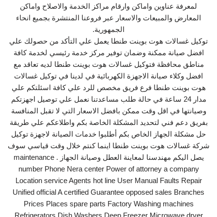
لمعرفة عناوين واماكن وارقام مراكز الخدمة والاصلاح واماكن
المعارض والمبيعات والاسعار عبر فروعنا المنتشرة بجميع انحاء
الجمهورية.
توكيل غسالات هوت بوينت طنطا يعمل علي التأكد من حصولك علي
افضل صيانة ممكنة وضمان توفير مركز خدمة رئيسي لخدمة كافة
مناطق محافظة فتوكيل غسالات هوت بوينت طنطا لديه تعاقد مع
افضل وكلاء صيانة الاجهزة الكهربائية في لدينا في توكيل غسالات
هوت بوينت طنطا فرع فريق مخصص للرد علي كافة اسئلتكم علي
مدار 24 ساعة في حالة طلب مساعدتنا نعمل علي توصيل اجهزتكم
وصيانتها في اقل وقت ممكن بافضل الاسعار التي لا تقبل المنافسة
بفريق دعم فني لتحديد المشكلة الخاصة بكم واطلاعكم علي طريقة
حل مشكلة الجهاز الخاص بكم أطلبوا خدمات الصيانة لاجهزة توكيل
شركة غسالات هوت بوينت طنطا اينما كنتم خلال وقت قياسي سوف
يصل اليكم مهندسنا لمعاينة العطل وصيانة الجهاز . maintenance
number Phone Nera center Power of attorney a company
Location service Agents hot line User Manual Faults Repair
Unified official A certified Guarantee opposed sales Branches
Prices Places spare parts Factory Washing machines
Refrigerators Dish Washers Deep Freezer Microwave dryer