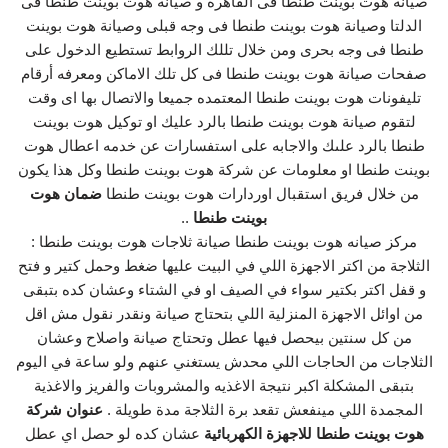
صيانة هوت بوينت طنطا فى القاهره و صيانة هوت بوينت طنطا فى
الدلتا وصيانة هوت بوينت طنطا فى وجه قبلى وصيانة هوت بوينت
طنطا فى وجه بحرى ومن خلال تللك الروابط تستطيع الدخول على
صفحات صيانة هوت بوينت طنطا فى كل تلك الاماكن ومعرفه أرقام
تليفونات هوت بوينت طنطا المعتمده جميعا والاتصال بها اى وقت
لتقوم صيانة هوت بوينت طنطا بالرد عليك او توكيل هوت بوينت
طنطا بالرد علىك والاجابه على استفسارات عن خدمه اعطال هوت
بوينت طنطا او معلومات عن شركة هوت بوينت طنطا وكل هذا يكون
من خلال فريق استقبال اوردارات هوت بوينت طنطا
ضمان هوت
بوينت طنطا
..
مركز صيانه هوت بوينت طنطا صيانة ثلاجات هوت بوينت طنطا :
الثلاجة من اكتر الاجهزة اللي في البيت عليها ضغط وحمل كتير و فتح
و قفل اكتر بكتير سواء في الصيف او في الشتاء وعشان كده بتبقى
من اوائل الاجهزة المنزلية اللي بتحتاج صيانة ونقدر نقول مش اقل
من كل سنتين بيحصل فيها عطل وتحتاج صيانة واصلاح وعشان
الثلاجات من الحاجات اللي محدش يستغني عنهم ولو ساعة في اليوم
بتبقى المشكلة اكبر نتيجة الاغذيه والمشروبات والفريز والاغذية
المجمدة اللي مينفعش تقعد برة الثلاجة مدة طويلة .
عنوان شركة
هوت بوينت طنطا للاجهزة الكهربائية
عشان كده لو حصل اي عطل