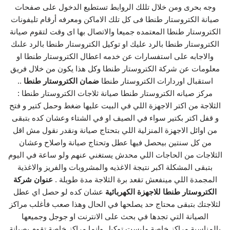
وجه بحرى ومن خلال تللك الروابط تستطيع الدخول على صفحات
صيانة الكتروستار طنطا فى كل تلك الاماكن ومعرفه أرقام تليفونات
الكتروستار طنطا المعتمده جميعا والاتصال بها اى وقت لتقوم صيانة
الكتروستار طنطا بالرد عليك او توكيل الكتروستار طنطا بالرد علىك
والاجابه على استفسارات عن خدمه اعطال الكتروستار طنطا او
معلومات عن شركة الكتروستار طنطا وكل هذا يكون من خلال فريق
استقبال اوردارات الكتروستار طنطا
ضمان الكتروستار طنطا
..
مركز صيانه الكتروستار طنطا صيانة ثلاجات الكتروستار طنطا :
الثلاجة من اكتر الاجهزة اللي في البيت عليها ضغط وحمل كتير و فتح
و قفل اكتر بكتير سواء في الصيف او في الشتاء وعشان كده بتبقى
من اوائل الاجهزة المنزلية اللي بتحتاج صيانة ونقدر نقول مش اقل
من كل سنتين بيحصل فيها عطل وتحتاج صيانة واصلاح وعشان
الثلاجات من الحاجات اللي محدش يستغني عنهم ولو ساعة في اليوم
بتبقى المشكلة اكبر نتيجة الاغذيه والمشروبات والفريز والاغذية
المجمدة اللي مينفعش تقعد برة الثلاجة مدة طويلة .
عنوان شركة
الكتروستار طنطا للاجهزة الكهربائية
عشان كده لو حصل اي عطل
لثلاجتك بتبقى محتاج حد يصلحها في الحال وهذا صعب فأغلب مراكز
الصيانة التي تجدها في بحث على الانترنت او جوجل وجميعها
بالمناسبة مراكز خاصة وليست توكيل وانما مراكز خاصة تقوم بصيانة