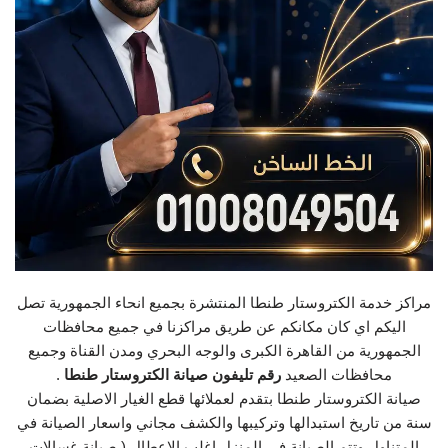
مراكز خدمة الكتروستار طنطا المنتشرة بجميع انحاء الجمهورية تصل
اليكم اي كان مكانكم عن طريق مراكزنا في جميع محافظات
الجمهورية من القاهرة الكبرى والوجه البحري ومدن القناة وجميع
محافظات الصعيد
رقم تليفون صيانة الكتروستار طنطا
.
صيانة الكتروستار طنطا بتقدم لعملائها قطع الغيار الاصلية بضمان
سنة من تاريخ استبدالها وتركيبها والكشف مجاني واسعار الصيانة في
المتناول وتتم الصيانة في المنزل اغلب الاعطال ( صيانة غسالات