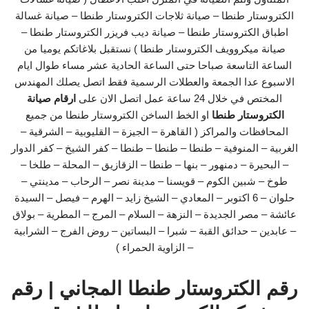
الكتروستار طنطا – صيانة ثلاجات الكتروستار طنطا – صيانة غسالة
اطباق الكتروستار طنطا – صيانة ديب فريزر الكتروستار طنطا –
صيانة ميكروويف الكتروستار طنطا ) نستقبل بلاغاتكم يوميا من
الساعة التاسعة صباحا حتى الساعة الحادية عشر مساء طوال ايام
الاسبوع عدا الجمعة والعطلات الرسمية فقط اتصل يصلك المهندس
المختص في خلال 24 ساعة عمل اتصل الان على
ارقام صيانة
الكتروستار طنطا
او الخط الساخن الكتروستار طنطا من جميع
المحافظات والمراكز ( القاهرة – الجيزة – القليوبية – الشرقية –
الغربية – المنوفية – طنطا – طنطا – طنطا – كفر الشيخ – كفر الدوار
– البحيرة – دمنهور – بنها – طنطا – الزقازيق – المحلة – طلخا –
طوخ – شبين الكوم – قويسنا – مدينة نصر – الرحاب – مدينتي –
حلوان – 6 اكتوبر – المعادي – الشيخ زايد – الهرم – فيصل – السيدة
عائشة – مصر الجديدة – النزهة – السلام – المرج – المطرية – بولاق
– عابدين – حدائق القبة – شبرا – البساتين – روض الفرج – الشرابية
– الزاوية الحمراء )
رقم الكتروستار طنطا المجاني | رقم