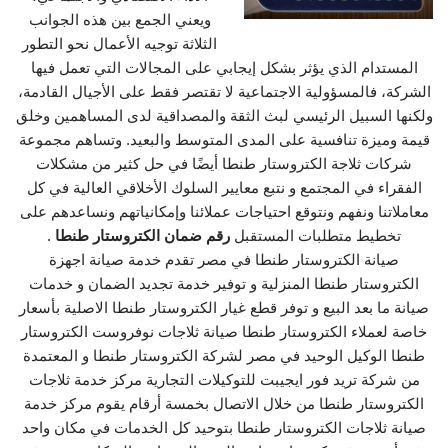
ويعني الجمع بين هذه الجوانب
الثلاثة توجيه الأعمال نحو التطور
المستدام الذي يؤثر بشكل إيجابي على المجالات التي تعمل فيها
الشركة، فالمسؤولية الاجتماعية لا تقتصر فقط على الأجيال القادمة،
ولكنها السبيل الرئيسي لبث الثقة والمصداقية لدى المساهمين وخلق
قيمة وميزة تنافسية على المدى المتوسط والبعيد. وتساهم مجموعة
شركات ثلاجة الكتروستار طنطا أيضًا في حل كثير من مشكلات
الفقراء في المجتمع و نتبع معايير السلوك الأخلاقي العالية في كل
معاملاتنا ونفهم ونتوقع احتياجات عملائنا وإمكانياتهم ونساعدهم على
تخطيط متطلبات المستقبل
رقم ضمان الكتروستار طنطا
.
صيانة الكتروستار طنطا في مصر تقدم خدمة صيانة اجهزة
الكتروستار طنطا المنزلية و توفير خدمة تجديد الضمان و خدمات
صيانة ما بعد البيع و توفر قطع غيار الكتروستار طنطا الاصلية بأسعار
خاصة لعملاء الكتروستار طنطا صيانة ثلاجات نوفروست الكتروستار
طنطا الوكيل الوحيد في مصر لشركة الكتروستار طنطا و المعتمدة
من شركة تريد فور ايجيبت للتوكيلات التجارية مركز خدمة ثلاجات
الكتروستار طنطا من خلال الاتصال بخمسة أرقام يقوم مركز خدمة
صيانة ثلاجات الكتروستار طنطا بتوحيد كل الخدمات في مكان واحد