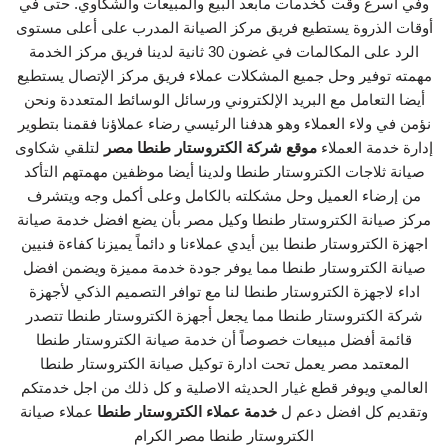
وفي أسرع وقت كخدمات مابعد البيع والمبيعات والشكاوي. حتى في
أوقات الذروة يستطيع فريق مركز الصيانة المدرب على أعلى مستوى
الرد على المكالمات في غضون 30 ثانية لدينا فريق مركز الخدمة
مهمته توفير وحل جميع المشكلات عملاء فريق مركز الإتصال يستطيع
أيضا التعامل مع البريد الإلكتروني ورسائل الوسائط المتعددة ونحن
نؤمن في ولاء العملاء وهو هدفنا الرئيسي رضاء عملاؤنا فقمنا بتطوير
إدارة خدمة العملاء
موقع شركة الكتروستار طنطا مصر
لتلقي شكاوى
صيانة ثلاجات الكتروستار طنطا ولدينا أيضا موظفين مهمتهم التأكد
من إرضاء العميل وحل مشكلته بالكامل وعلى أكمل وجه ويتشرف
مركز صيانة الكتروستار طنطا وكيل مصر بأن يضع افضل خدمة صيانة
اجهزة الكتروستار طنطا بين أيدي عملاءنا و دائماً يميزنا كفاءة فنيين
صيانة الكتروستار طنطا مما يوفر جودة خدمة مميزة ويضمن افضل
اداء لاجهزة الكتروستار طنطا لنا مع توافر التصميم الذكي لأجهزة
شركة الكتروستار طنطا مما يجعل أجهزة الكتروستار طنطا تتصدر
قائمة أفضل مبيعات خصوصاً أن خدمة صيانة الكتروستار طنطا
المعتمد مصر يعمل تحت ادارة توكيل صيانة الكتروستار طنطا
العالمي ويوفر قطع غيار الحديثه الاصلية و كل ذلك من اجل خدمتكم
وتقديم كل افضل دعم ل
خدمة عملاء الكتروستار طنطا
عملاء صيانة
الكتروستار طنطا مصر الكرام