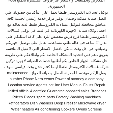
المعارض والمبيعات والاسعار عبر فروعنا المنتشرة بجميع انحاء
الجمهورية.
توكيل غسالات الكتروستار طنطا يعمل علي التأكد من حصولك علي
افضل صيانة ممكنة وضمان توفير مركز خدمة رئيسي لخدمة كافة
مناطق محافظة فتوكيل غسالات الكتروستار طنطا لديه تعاقد مع
افضل وكلاء صيانة الاجهزة الكهربائية في لدينا في توكيل غسالات
الكتروستار طنطا فرع فريق مخصص للرد علي كافة اسئلتكم علي
مدار 24 ساعة في حالة طلب مساعدتنا نعمل علي توصيل اجهزتكم
وصيانتها في اقل وقت ممكن بافضل الاسعار التي لا تقبل المنافسة
بفريق دعم فني لتحديد المشكلة الخاصة بكم واطلاعكم علي طريقة
حل مشكلة الجهاز الخاص بكم أطلبوا خدمات الصيانة لاجهزة توكيل
شركة غسالات الكتروستار طنطا اينما كنتم خلال وقت قياسي سوف
يصل اليكم مهندسنا لمعاينة العطل وصيانة الجهاز . maintenance
number Phone Nera center Power of attorney a company
Location service Agents hot line User Manual Faults Repair
Unified official A certified Guarantee opposed sales Branches
Prices Places spare parts Factory Washing machines
Refrigerators Dish Washers Deep Freezer Microwave dryer
Water heaters Air conditioning Cookers Ovens Screens