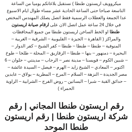
ميكروويف اريستون طنطا ) نستقبل بلاغاتكم يوميا من الساعة
التاسعة صباحا حتى الساعة الحادية عشر مساء طوال ايام الاسبوع
عدا الجمعة والعطلات الرسمية فقط اتصل يصلك المهندس المختص
في خلال 24 ساعة عمل اتصل الان على
ارقام صيانة اريستون
طنطا
او الخط الساخن اريستون طنطا من جميع المحافظات
والمراكز ( القاهرة – الجيزة – القليوبية – الشرقية – الغربية –
المنوفية – طنطا – طنطا – طنطا – كفر الشيخ – كفر الدوار –
البحيرة – دمنهور – بنها – طنطا – الزقازيق – المحلة – طلخا – طوخ
– شبين الكوم – قويسنا – مدينة نصر – الرحاب – مدينتي – حلوان – 6
اكتوبر – المعادي – الشيخ زايد – الهرم – فيصل – السيدة عائشة –
مصر الجديدة – النزهة – السلام – المرج – المطرية – بولاق – عابدين
– حدائق القبة – شبرا – البساتين – روض الفرج – الشرابية – الزاوية
الحمراء )
رقم اريستون طنطا المجاني | رقم
شركة اريستون طنطا | رقم اريستون
طنطا الموحد