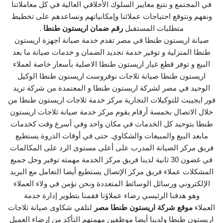
في المجتمع و نتبع معايير السلوك الأخلاقي العالية في كل معاملاتنا
ونفهم ونتوقع احتياجات عملائنا وإمكانياتهم ونساعدهم على تخطيط
متطلبات المستقبل
رقم ضمان اريستون طنطا
.
صيانة اريستون طنطا في مصر تقدم خدمة صيانة اجهزة اريستون
طنطا المنزلية و توفير خدمة تجديد الضمان و خدمات صيانة ما بعد
البيع و توفر قطع غيار اريستون طنطا الاصلية بأسعار خاصة لعملاء
اريستون طنطا صيانة ثلاجات نوفروست اريستون طنطا الوكيل
الوحيد في مصر لشركة اريستون طنطا و المعتمدة من شركة تريد
فور ايجيبت للتوكيلات التجارية مركز خدمة ثلاجات اريستون طنطا من
خلال الاتصال بخمسة أرقام يقوم مركز خدمة صيانة ثلاجات اريستون
طنطا بتوحيد كل الخدمات في مكان واحد وفي أسرع وقت كخدمات
مابعد البيع والمبيعات والشكاوي. حتى في أوقات الذروة يستطيع
فريق مركز الصيانة المدرب على أعلى مستوى الرد على المكالمات
في غضون 30 ثانية لدينا فريق مركز الخدمة مهمته توفير وحل جميع
المشكلات عملاء فريق مركز الإتصال يستطيع أيضا التعامل مع البريد
الإلكتروني ورسائل الوسائط المتعددة ونحن نؤمن في ولاء العملاء
وهو هدفنا الرئيسي رضاء عملاؤنا فقمنا بتطوير إدارة خدمة
العملاء
موقع شركة اريستون طنطا مصر
لتلقي شكاوى صيانة ثلاجات
اريستون طنطا ولدينا أيضا موظفين مهمتهم التأكد من إرضاء العميل