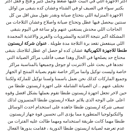
اكتر الاجهزة اللي في البيت عليها ضغط وحمل كتير و فتح و قفل اكتر
بكتير سواء في الصيف او في الشتاء وعشان كده بتبقى من اوائل
الاجهزة المنزلية اللي بتحتاج صيانة ونقدر نقول مش اقل من كل
سنتين بيحصل فيها عطل وتحتاج صيانة واصلاح وعشان الثلاجات من
الحاجات اللي محدش يستغني عنهم ولو ساعة في اليوم بتبقى
المشكلة اكبر نتيجة الاغذيه والمشروبات والفريز والاغذية المجمدة
اللي مينفعش تقعد برة الثلاجة مدة طويلة .
عنوان شركة اريستون
طنطا للاجهزة الكهربائية
عشان كده لو حصل اي عطل لثلاجتك بتبقى
محتاج حد يصلحها في الحال وهذا صعب فأغلب مراكز الصيانة التي
تجدها في بحث على الانترنت او جوجل وجميعها بالمناسبة مراكز
خاصة وليست توكيل وانما مراكز خاصة تقوم بصيانة المنتج او الجهاز
وجميع الماركات كذلك نحن نعمل باسمنا ولسنا توكيل للماركة ولكننا
نختلف عنهم .. ان الصيانة الشامله على اجهزة اريستون طنطا من
حين لاخر تجعل اجهزة اريستون طنطا تقوم بعملها بشكل افضل وقوه
اعلى على الوجه الذى يلائم عملاء اريستون طنطا المتميزون لذلك
تسعى شركة اريستون طنطا جاهده على استخدام احدث الوسائل
والتكنولوجيا المتطورة مما يؤدى الى تحسين قوة جهاز اريستون
طنطا مهما كانت طريقة استخدامه ومهما طالت عليه الفترات من
عدم تعرضه لصيانة اريستون طنطا الدورية ، فقامت بدورها الفعال