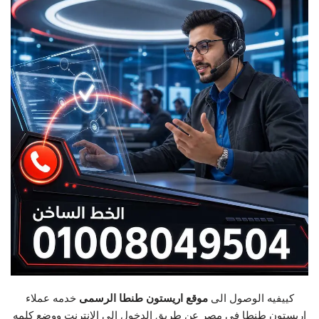
كييفيه الوصول الى
موقع اريستون طنطا الرسمى
خدمه عملاء
اريستون طنطا فى مصر عن طريق الدخول الى الانترنت ووضع كلمه