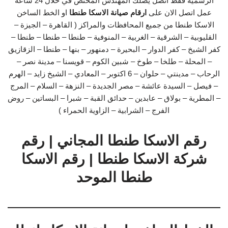
الرسمية فقط اتصل يصلك المهندس المختص في خلال 24 ساعة
عمل اتصل الان على
ارقام صيانة الاسكا طنطا
او الخط الساخن
الاسكا طنطا من جميع المحافظات والمراكز ( القاهرة – الجيزة –
القليوبية – الشرقية – الغربية – المنوفية – طنطا – طنطا – طنطا –
كفر الشيخ – كفر الدوار – البحيرة – دمنهور – بنها – طنطا – الزقازيق
– المحلة – طلخا – طوخ – شبين الكوم – قويسنا – مدينة نصر –
الرحاب – مدينتي – حلوان – 6 اكتوبر – المعادي – الشيخ زايد – الهرم
– فيصل – السيدة عائشة – مصر الجديدة – النزهة – السلام – المرج
– المطرية – بولاق – عابدين – حدائق القبة – شبرا – البساتين – روض
الفرج – الشرابية – الزاوية الحمراء )
رقم الاسكا طنطا المجاني | رقم
شركة الاسكا طنطا | رقم الاسكا
طنطا الموحد