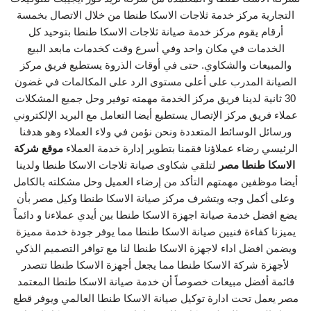
التجارية مركز خدمة ثلاجات الاسكا طنطا من خلال الاتصال بخمسة
أرقام يقوم مركز خدمة صيانة ثلاجات الاسكا طنطا بتوحيد كل
الخدمات في مكان واحد وفي أسرع وقت كخدمات مابعد البيع
والمبيعات والشكاوي. حتى في أوقات الذروة يستطيع فريق مركز
الصيانة المدرب على أعلى مستوى الرد على المكالمات في غضون
30 ثانية لدينا فريق مركز الخدمة مهمته توفير وحل جميع المشكلات
عملاء فريق مركز الإتصال يستطيع أيضا التعامل مع البريد الإلكتروني
ورسائل الوسائط المتعددة ونحن نؤمن في ولاء العملاء وهو هدفنا
الرئيسي رضاء عملاؤنا فقمنا بتطوير إدارة خدمة العملاء
موقع شركة
الاسكا طنطا مصر
لتلقي شكاوى صيانة ثلاجات الاسكا طنطا ولدينا
أيضا موظفين مهمتهم التأكد من إرضاء العميل وحل مشكلته بالكامل
وعلى أكمل وجه ويتشرف مركز صيانة الاسكا طنطا وكيل مصر بأن
يضع افضل خدمة صيانة اجهزة الاسكا طنطا بين أيدي عملاءنا و دائماً
يميزنا كفاءة فنيين صيانة الاسكا طنطا مما يوفر جودة خدمة مميزة
ويضمن افضل اداء لاجهزة الاسكا طنطا لنا مع توافر التصميم الذكي
لأجهزة شركة الاسكا طنطا مما يجعل أجهزة الاسكا طنطا تتصدر
قائمة أفضل مبيعات خصوصاً أن خدمة صيانة الاسكا طنطا المعتمد
مصر يعمل تحت ادارة توكيل صيانة الاسكا طنطا العالمي ويوفر قطع