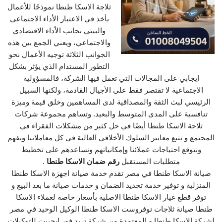
ثلاجة الاسكا طنطا نموذجًا للأعمال
يأخذ في الاعتبار الأداء الاجتماعي
والبيئي بجانب الأداء الاقتصادي
والاجتماعي، ويعني الجمع بين هذه
الجوانب الثلاثة توجيه الأعمال نحو
التطور المستدام الذي يؤثر بشكل
إيجابي على المجالات التي تعمل فيها الشركة، فالمسؤولية
الاجتماعية لا تقتصر فقط على الأجيال القادمة، ولكنها السبيل
الرئيسي لبث الثقة والمصداقية لدى المساهمين وخلق قيمة وميزة
تنافسية على المدى المتوسط والبعيد. وتساهم مجموعة شركات
ثلاجة الاسكا طنطا أيضًا في حل كثير من مشكلات الفقراء في
المجتمع و نتبع معايير السلوك الأخلاقي العالية في كل معاملاتنا ونفهم
ونتوقع احتياجات عملائنا وإمكانياتهم ونساعدهم على تخطيط
متطلبات المستقبل
رقم ضمان الاسكا طنطا
.
صيانة الاسكا طنطا في مصر تقدم خدمة صيانة اجهزة الاسكا طنطا
المنزلية و توفير خدمة تجديد الضمان و خدمات صيانة ما بعد البيع و
توفر قطع غيار الاسكا طنطا الاصلية بأسعار خاصة لعملاء الاسكا
طنطا صيانة ثلاجات نوفروست الاسكا طنطا الوكيل الوحيد في مصر
لشركة الاسكا طنطا و المعتمدة من شركة تريد فور ايجيبت للتوكيلات