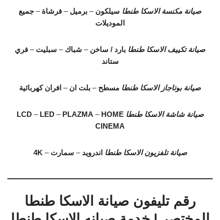
صيانة مكنسة الاسكا طنطا
سيلكون
–
برميل
–
فرشاة
–
جميع
الموديلات
صيانة تكييف الاسكا طنطا
بارد / ساخن
–
شباك
–
سبليت
–
فري
ستاند
صيانة بوتاجاز الاسكا طنطا
مسطح
–
بلت ان
–
افران كهربائية
صيانة شاشة الاسكا طنطا
HOME
–
PLAZMA
–
LED
–
LCD
CINEMA
صيانة تلفزيون الاسكا طنطا
اندرويد
–
سمارت
–
4K
رقم تليفون صيانة الاسكا طنطا
المختصر | خدمة صيانه الاسكا طنطا