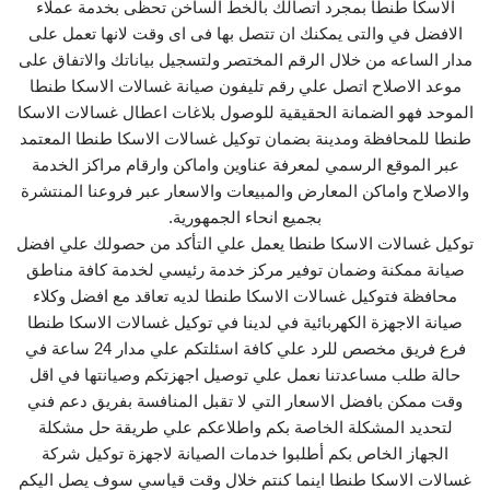
الاسكا طنطا بمجرد اتصالك بالخط الساخن تحظى بخدمة عملاء
الافضل في والتى يمكنك ان تتصل بها فى اى وقت لانها تعمل على
مدار الساعه من خلال الرقم المختصر ولتسجيل بياناتك والاتفاق على
موعد الاصلاح اتصل علي رقم تليفون صيانة غسالات الاسكا طنطا
الموحد فهو الضمانة الحقيقية للوصول بلاغات اعطال غسالات الاسكا
طنطا للمحافظة ومدينة بضمان توكيل غسالات الاسكا طنطا المعتمد
عبر الموقع الرسمي لمعرفة عناوين واماكن وارقام مراكز الخدمة
والاصلاح واماكن المعارض والمبيعات والاسعار عبر فروعنا المنتشرة
بجميع انحاء الجمهورية.
توكيل غسالات الاسكا طنطا يعمل علي التأكد من حصولك علي افضل
صيانة ممكنة وضمان توفير مركز خدمة رئيسي لخدمة كافة مناطق
محافظة فتوكيل غسالات الاسكا طنطا لديه تعاقد مع افضل وكلاء
صيانة الاجهزة الكهربائية في لدينا في توكيل غسالات الاسكا طنطا
فرع فريق مخصص للرد علي كافة اسئلتكم علي مدار 24 ساعة في
حالة طلب مساعدتنا نعمل علي توصيل اجهزتكم وصيانتها في اقل
وقت ممكن بافضل الاسعار التي لا تقبل المنافسة بفريق دعم فني
لتحديد المشكلة الخاصة بكم واطلاعكم علي طريقة حل مشكلة
الجهاز الخاص بكم أطلبوا خدمات الصيانة لاجهزة توكيل شركة
غسالات الاسكا طنطا اينما كنتم خلال وقت قياسي سوف يصل اليكم