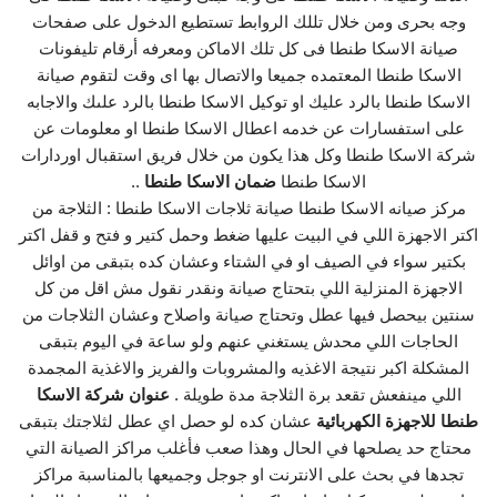
وجه بحرى ومن خلال تللك الروابط تستطيع الدخول على صفحات
صيانة الاسكا طنطا فى كل تلك الاماكن ومعرفه أرقام تليفونات
الاسكا طنطا المعتمده جميعا والاتصال بها اى وقت لتقوم صيانة
الاسكا طنطا بالرد عليك او توكيل الاسكا طنطا بالرد علىك والاجابه
على استفسارات عن خدمه اعطال الاسكا طنطا او معلومات عن
شركة الاسكا طنطا وكل هذا يكون من خلال فريق استقبال اوردارات
الاسكا طنطا
ضمان الاسكا طنطا
..
مركز صيانه الاسكا طنطا صيانة ثلاجات الاسكا طنطا : الثلاجة من
اكتر الاجهزة اللي في البيت عليها ضغط وحمل كتير و فتح و قفل اكتر
بكتير سواء في الصيف او في الشتاء وعشان كده بتبقى من اوائل
الاجهزة المنزلية اللي بتحتاج صيانة ونقدر نقول مش اقل من كل
سنتين بيحصل فيها عطل وتحتاج صيانة واصلاح وعشان الثلاجات من
الحاجات اللي محدش يستغني عنهم ولو ساعة في اليوم بتبقى
المشكلة اكبر نتيجة الاغذيه والمشروبات والفريز والاغذية المجمدة
اللي مينفعش تقعد برة الثلاجة مدة طويلة .
عنوان شركة الاسكا
طنطا للاجهزة الكهربائية
عشان كده لو حصل اي عطل لثلاجتك بتبقى
محتاج حد يصلحها في الحال وهذا صعب فأغلب مراكز الصيانة التي
تجدها في بحث على الانترنت او جوجل وجميعها بالمناسبة مراكز