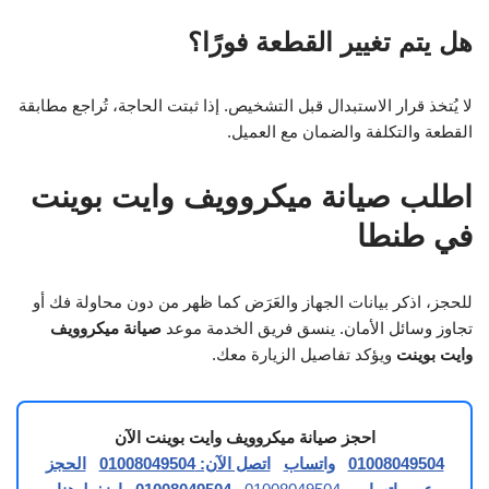
هل يتم تغيير القطعة فورًا؟
لا يُتخذ قرار الاستبدال قبل التشخيص. إذا ثبتت الحاجة، تُراجع مطابقة
القطعة والتكلفة والضمان مع العميل.
اطلب صيانة ميكروويف وايت بوينت
في طنطا
للحجز، اذكر بيانات الجهاز والعَرَض كما ظهر من دون محاولة فك أو
تجاوز وسائل الأمان. ينسق فريق الخدمة موعد
صيانة ميكروويف
وايت بوينت
ويؤكد تفاصيل الزيارة معك.
احجز صيانة ميكروويف وايت بوينت الآن
01008049504
واتساب
اتصل الآن: 01008049504
الحجز