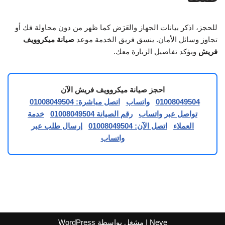
للحجز، اذكر بيانات الجهاز والعَرَض كما ظهر من دون محاولة فك أو
تجاوز وسائل الأمان. ينسق فريق الخدمة موعد
صيانة ميكروويف
فريش
ويؤكد تفاصيل الزيارة معك.
احجز صيانة ميكروويف فريش الآن
01008049504
واتساب
اتصل مباشرة: 01008049504
تواصل عبر واتساب
رقم الصيانة 01008049504
خدمة
العملاء
اتصل الآن: 01008049504
إرسال طلب عبر
واتساب
Neve
| مشغل بواسطة
WordPress