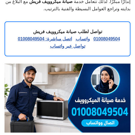
إنذارًا مبكرًا. لذلك تتعامل خدمة
صيانة ميكروويف فريش
مع البلاغ من
بدايته وتراجع العوامل البسيطة والفنية بالترتيب.
تواصل لطلب صيانة ميكروويف فريش
01008049504
واتساب
اتصل مباشرة: 01008049504
تواصل عبر واتساب