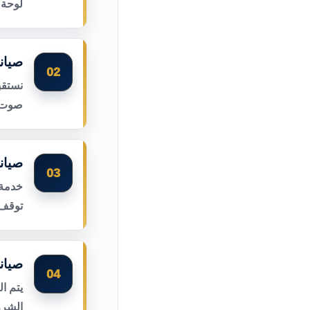
لوحة 
صيان
02
نستقب
صوت ا
صيان
03
خدمة 
توقف 
صيان
04
يتم ا
الشرر