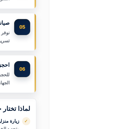
صيان
05
نوفر 
تسريب
احجز
06
للحجز
الجها
لماذا تختار
زيارة منزل
✓
وتحديد الخ