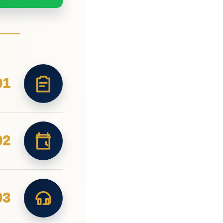
01
02
03