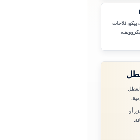
بيكو، ثلاجات
يكروويف،
عطل
العطل
مية.
زر أو
ة.