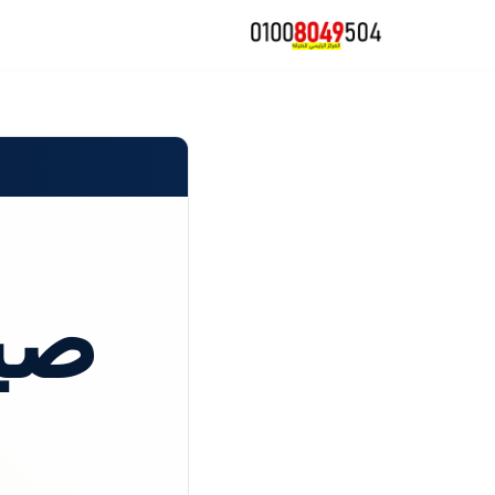
تخطى
إلى
المحتوى
صي