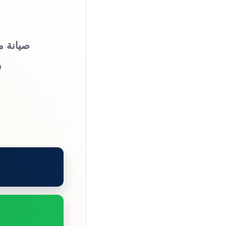
صيانة م
و