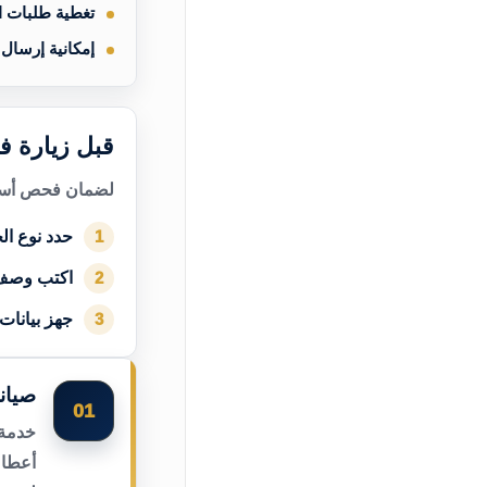
تغطية طلبات 
إمكانية إرسال
قبل زيارة ف
لضمان فحص أسرع
حدد نوع الج
1
اكتب وصف
2
جهز بيانات
3
صيان
01
خدمة 
أعطال