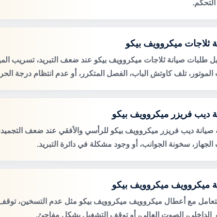
التحكم.
ة ثلاجات ميكروويف بيكو
ل طلبات صيانة ثلاجات ميكروويف بيكو عند ضعف التبريد، تسريب الميا
لموتور، تلف كاوتش الباب، الفصل المتكرر، أو عدم انتظام درجة الحرا
ة ديب فريزر ميكروويف بيكو
صيانة ديب فريزر ميكروويف بيكو للرأسي والأفقي عند ضعف التجميد، ت
الجهاز، سخونة الجوانب، أو وجود مشكلة في دائرة التبريد.
ة ميكروويف ميكروويف بيكو
لتعامل مع أعطال ميكروويف ميكروويف بيكو مثل عدم التسخين، توقف ا
 الداخلي، الصوت العالي، أو توقف التشغيل بشكل مفاجئ.