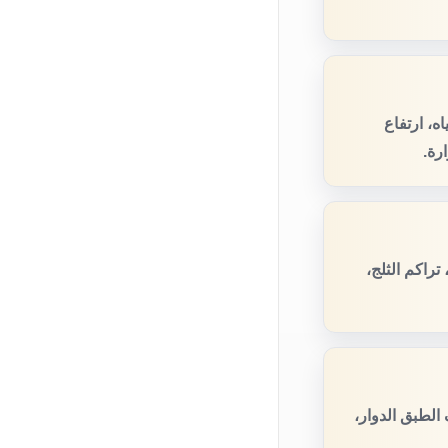
ه، ارتفاع
رة.
راكم الثلج،
لطبق الدوار،