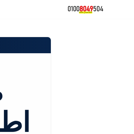
تخطى
إلى
المحتوى
ص
اطب