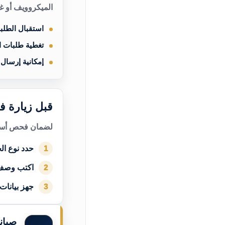
الميكروويف أو غ
استقبال الطلب
تغطية طلبات 
إمكانية إرسال
قبل زيارة ف
لضمان فحص أسرع
حدد نوع الج
1
اكتب وصف
2
جهز بيانات
3
صيان