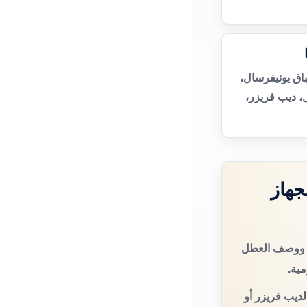
اق يونيفرسال،
، ديب فريزر،
جهاز
ال ووصف العطل
مية.
لديب فريزر أو