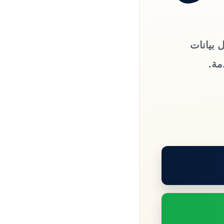
 بيانات
مة.