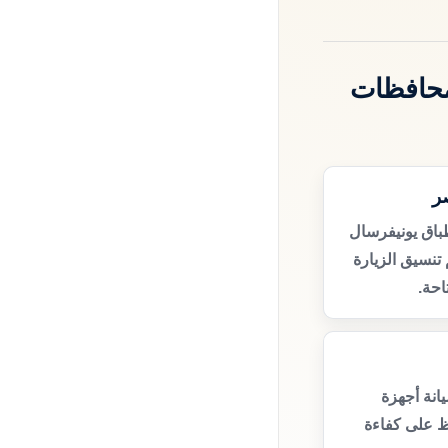
محافظات
ر
باق يونيفرسال
نسيق الزيارة
حة.
انة أجهزة
ظ على كفاءة