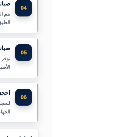
صيان
04
يتم ا
الطبق
صيان
05
نوفر 
الأطب
احجز
06
للحجز
الجها