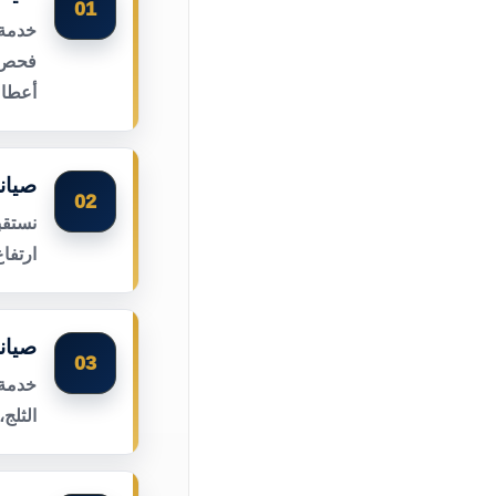
01
خدمة 
فحص أ
أعطال
صيان
02
نستقب
ارتفا
صيان
03
خدمة 
الثلج