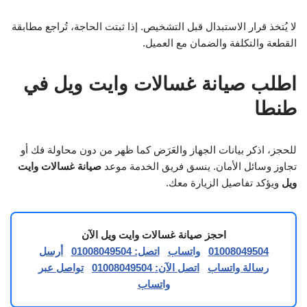
لا يُتخذ قرار الاستبدال قبل التشخيص. إذا ثبتت الحاجة، تُراجع مطابقة
القطعة والتكلفة والضمان مع العميل.
اطلب صيانة غسالات وايت ويل في
طنطا
للحجز، اذكر بيانات الجهاز والعَرَض كما ظهر من دون محاولة فك أو
تجاوز وسائل الأمان. ينسق فريق الخدمة موعد
صيانة غسالات وايت
ويل
ويؤكد تفاصيل الزيارة معك.
احجز صيانة غسالات وايت ويل الآن
01008049504
واتساب
اتصل: 01008049504
أرسل
رسالة واتساب
اتصل الآن: 01008049504
تواصل عبر
واتساب