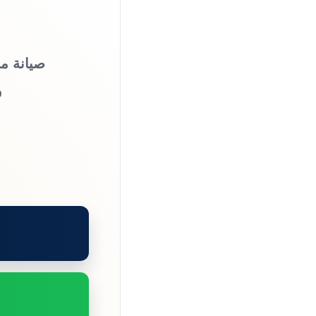
صيانة من
و