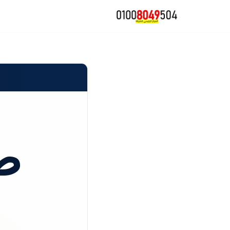
تخطى
إلى
المحتوى
ص