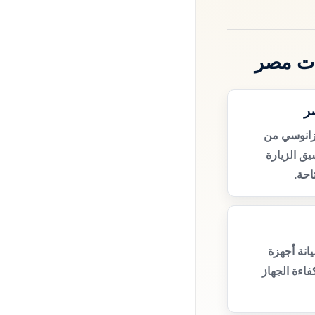
ات مصر
ر
زانوسي من
ق الزيارة
حة.
انة أجهزة
اءة الجهاز