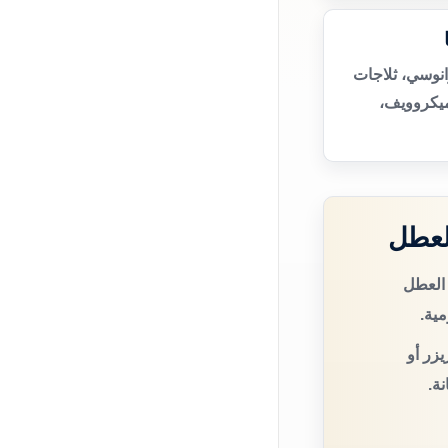
انوسي، ثلاجات
ميكروويف،
لعطل
 العطل
مية.
زر أو
ة.