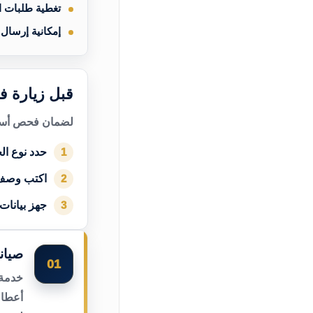
تغطية طلبات 
إمكانية إرسال
قبل زيارة ف
لضمان فحص أسرع
حدد نوع الج
1
اكتب وصف
2
جهز بيانات
3
صيان
01
خدمة 
أعطال