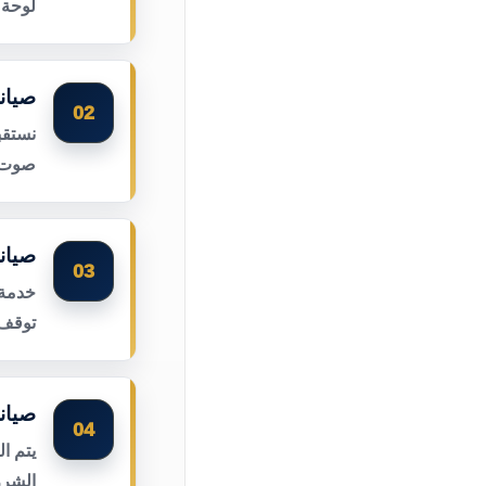
لوحة 
صيان
02
نستقب
صوت ا
صيان
03
خدمة 
توقف 
صيان
04
يتم ا
الشرر