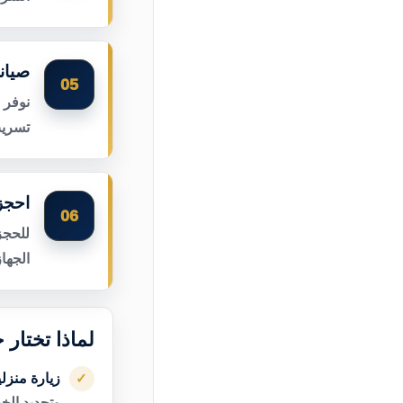
صيان
05
نوفر 
تسريب
احجز
06
للحجز
الجها
لماذا تختار
زيارة منزل
✓
وتحديد الخ