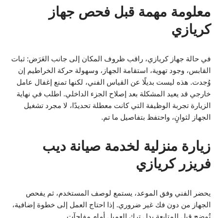
معلومة مهمة قبل فحص جهاز
كريازي
في حالة جهاز كريازي، راقب ظروف المكان إلى جانب العَرَض: ثبات
القابس، وجود تهوية، استقامة الجهاز، وسهولة حركة الخراطيم إن
وُجدت. هذه ليست بديلًا عن القياس الفني، لكنها تمنع إغفال عامل
خارجي قد يعيد المشكلة بعد إصلاح الجزء الداخلي. اطلب في نهاية
الزيارة تجربة الوظيفة التي كانت معطلة تحديدًا، لا مجرد تشغيل
الجهاز لثوانٍ، واحتفظ بتفاصيل ما تم.
زيارة منزلية لخدمة صيانة ديب
فريزر كريازي
يحضر الفني وفق الموعد، يستمع لوصف المستخدم، ثم يفحص
الجهاز من دون فك غير ضروري. إذا احتاج العمل إلى خطوة إضافية،
تُوضح قبل المتابعة بدل ترك العميل أمام مفاجآت.