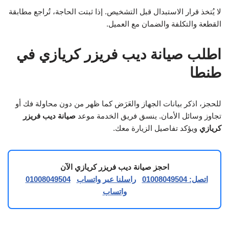
لا يُتخذ قرار الاستبدال قبل التشخيص. إذا ثبتت الحاجة، تُراجع مطابقة
القطعة والتكلفة والضمان مع العميل.
اطلب صيانة ديب فريزر كريازي في
طنطا
للحجز، اذكر بيانات الجهاز والعَرَض كما ظهر من دون محاولة فك أو
تجاوز وسائل الأمان. ينسق فريق الخدمة موعد
صيانة ديب فريزر
كريازي
ويؤكد تفاصيل الزيارة معك.
احجز صيانة ديب فريزر كريازي الآن
اتصل: 01008049504
راسلنا عبر واتساب
01008049504
واتساب