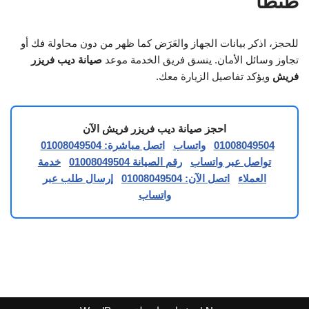
طنطا
للحجز، اذكر بيانات الجهاز والعَرَض كما ظهر من دون محاولة فك أو
تجاوز وسائل الأمان. ينسق فريق الخدمة موعد
صيانة ديب فريزر
فريش
ويؤكد تفاصيل الزيارة معك.
احجز صيانة ديب فريزر فريش الآن
01008049504
واتساب
اتصل مباشرة: 01008049504
تواصل عبر واتساب
رقم الصيانة 01008049504
خدمة
العملاء
اتصل الآن: 01008049504
إرسال طلب عبر
واتساب