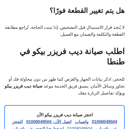
هل يتم تغيير القطعة فورًا؟
لا يُتخذ قرار الاستبدال قبل التشخيص. إذا ثبتت الحاجة، تُراجع مطابقة
القطعة والتكلفة والضمان مع العميل.
اطلب صيانة ديب فريزر بيكو في
طنطا
للحجز، اذكر بيانات الجهاز والعَرَض كما ظهر من دون محاولة فك أو
تجاوز وسائل الأمان. ينسق فريق الخدمة موعد
صيانة ديب فريزر بيكو
ويؤكد تفاصيل الزيارة معك.
احجز صيانة ديب فريزر بيكو الآن
01008049504
واتساب
اتصل الآن: 01008049504
الحجز
عبر واتساب
01008049504
اضغط هنا للحجز عبر واتساب